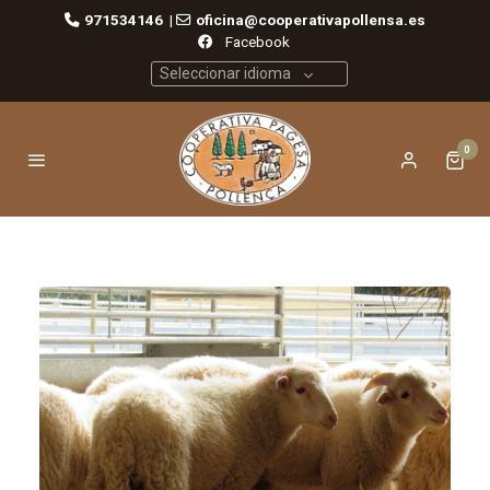
971534146
|
oficina@cooperativapollensa.es
Facebook
Seleccionar idioma
0