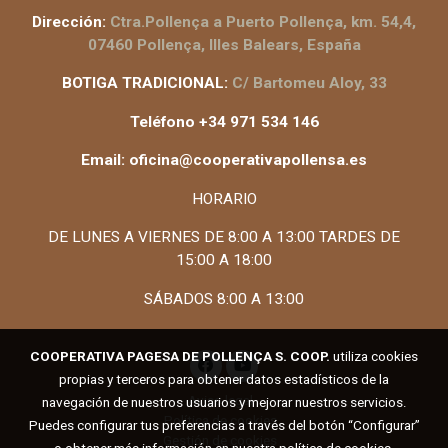
Dirección:
Ctra.Pollença a Puerto Pollença, km. 54,4,
07460 Pollença, Illes Balears, España
BOTIGA TRADICIONAL:
C/ Bartomeu Aloy, 33
Teléfono +34 971 534 146
Email: oficina@cooperativapollensa.es
HORARIO
DE LUNES A VIERNES DE 8:00 A 13:00 TARDES DE
15:00 A 18:00
SÁBADOS 8:00 A 13:00
COOPERATIVA PAGESA DE POLLENÇA S. COOP.
utiliza cookies
propias y terceros para obtener datos estadísticos de la
Aviso legal
navegación de nuestros usuarios y mejorar nuestros servicios.
Política de cookies
Puedes configurar tus preferencias a través del botón “Configurar”
Gestión de cookies