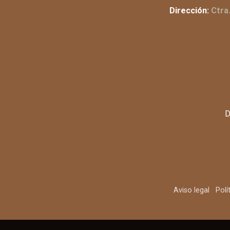
Dirección:
Ctra
D
Aviso legal
Polí